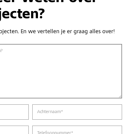
jecten?
ojecten. En we vertellen je er graag alles over!
n?
Achternaam
*
Telefoonnummer
*