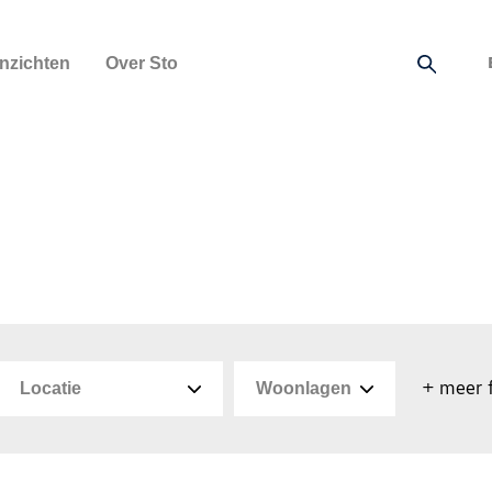
Inzichten
Over Sto
+ meer f