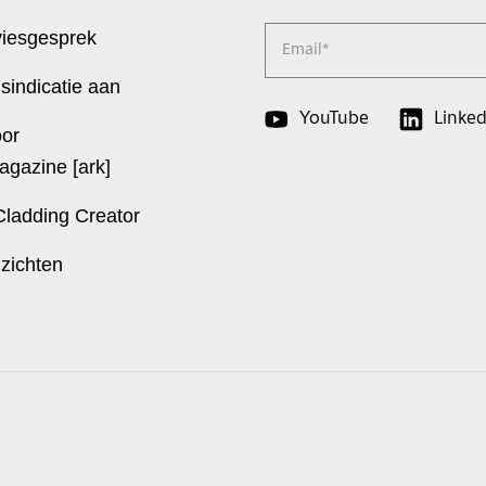
viesgesprek
Email
*
jsindicatie aan
YouTube
Linked
oor
agazine [ark]
Cladding Creator
nzichten