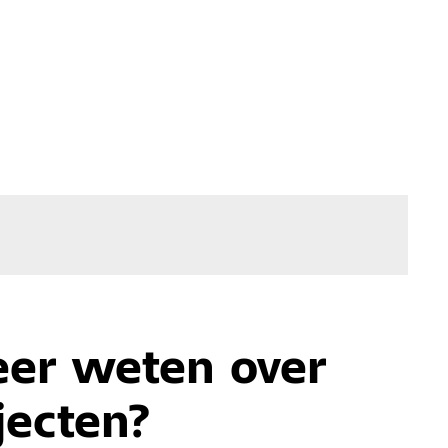
eer weten over
jecten?