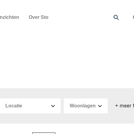
Inzichten
Over Sto
+ meer f