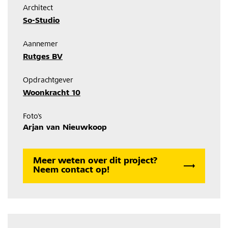
Architect
So-Studio
Aannemer
Rutges BV
Opdrachtgever
Woonkracht 10
Foto's
Arjan van Nieuwkoop
Meer weten over dit project?
Neem contact op!