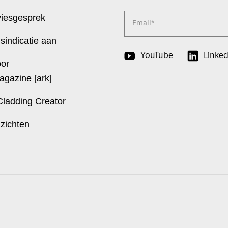
viesgesprek
Email
*
jsindicatie aan
YouTube
Linked
oor
agazine [ark]
Cladding Creator
nzichten