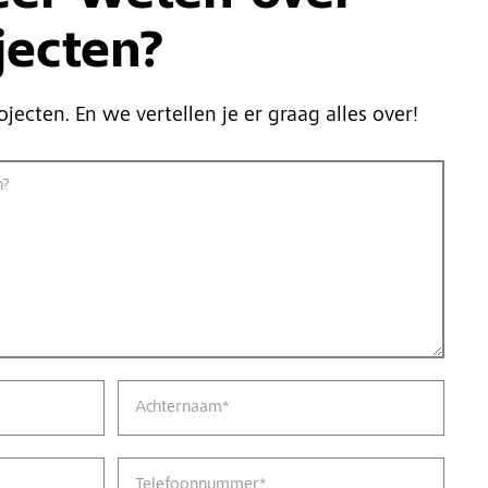
jecten?
ojecten. En we vertellen je er graag alles over!
n?
Achternaam
*
Telefoonnummer
*