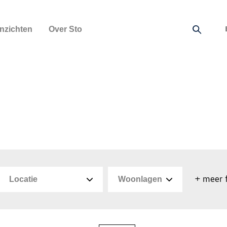
Inzichten
Over Sto
+ meer f