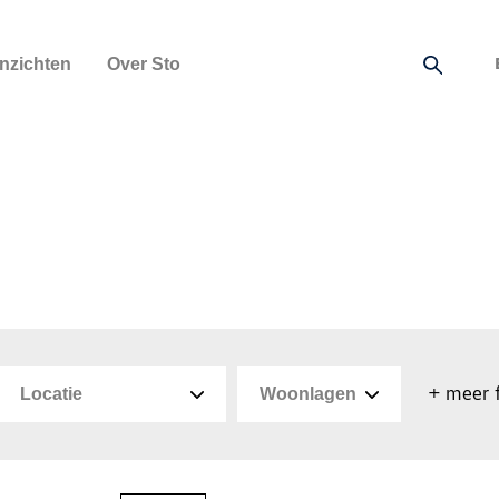
Inzichten
Over Sto
+ meer f